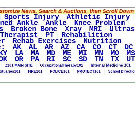
tomize News, Search & Auctions, then Scroll Down 
Sports Injury
Athletic Injury
ned Ankle
Ankle
Knee Problem
s
Broken Bone
Xray
MRI
Ultras
Therapist
PT
Rehabilition
er
Rehab Exercises
Nutrition
e:
AK
AL
AR
AZ
CA
CO
CT
DC
KY
LA
MA
MD
ME
MI
MN
MO
MS
OK
OR
PA
RI
SC
SD
TN
TX
UT
Internal Medicine 101
Z101 MAIN SITE
OccupationalTherapy101
bituaries101
FIRE101
POLICE101
PROTECT101
School Directi