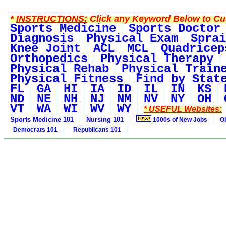
*
INSTRUCTIONS:
Click any Keyword Below to Cus
Sports Medicine
Sports Doctor
Diagnosis
Physical Exam
Sprai
Knee Joint
ACL
MCL
Quadricep
Orthopedics
Physical Therapy
Physical Rehab
Physical Train
Physical Fitness
Find by Stat
FL
GA
HI
IA
ID
IL
IN
KS
ND
NE
NH
NJ
NM
NV
NY
OH
VT
WA
WI
WV
WY
* USEFUL Websites:
Sports Medicine 101
Nursing 101
1000s of New Jobs
O
Democrats 101
Republicans 101