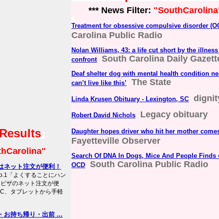
*** News Filter:
"SouthCarolina
Treatment for obsessive compulsive disorder (O
Carolina Public Radio
Nolan Williams, 43: a life cut short by the illnes
South Carolina Daily Gazett
confront
Deaf shelter dog with mental health condition n
The State
can’t live like this’
digni
Linda Krusen Obituary - Lexington, SC
Legacy obituary
Robert David Nichols
 Results
Daughter hopes driver who hit her mother come
Fayetteville Observer
hCarolina"
Search Of DNA In Dogs, Mice And People Finds 
South Carolina Public Radio
OCD
はネット注文が便利！
.1「よくすることにハン
・ピザのネット注文が便
PC、タブレットから手軽
持ち帰り・出前 ...