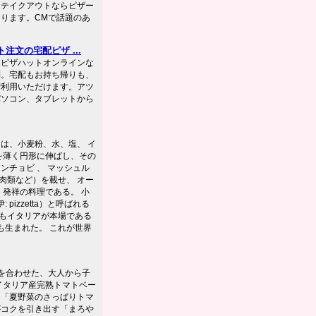
・テイクアウトならピザー
ります。CMで話題のあ
文の宅配ピザ ...
。ピザハットオンラインな
利。宅配もお持ち帰りも、
ご利用いただけます。アツ
パソコン、タブレットから
za）は、小麦粉、水、塩、 イ
を薄く円形に伸ばし、その
ンチョビ 、 マッシュル
、肉類など）を載せ、 オー
ア 発祥の料理である。 小
pizzetta）と呼ばれる
でもイタリアが本場である
も生まれた。 これが世界
。
を合わせた、大人から子
イタリア産完熟トマトベー
た「夏野菜のさっぱりトマ
がコクを引き出す「まろや