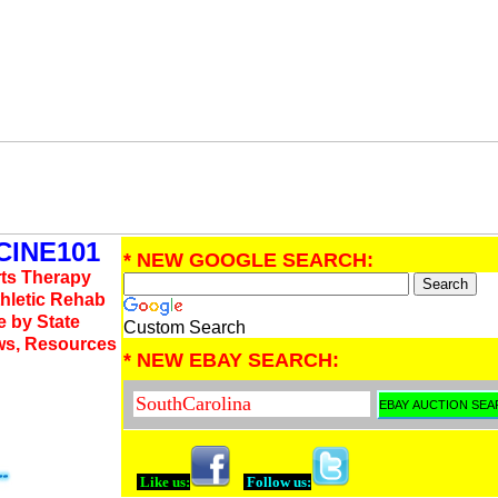
INE101
* NEW GOOGLE SEARCH:
rts Therapy
thletic Rehab
e by State
Custom Search
ws, Resources
* NEW EBAY SEARCH:
Like us:
Follow us: