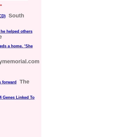
"
South
CD)
s he helped others
e
eeds a home. ‘She
tymemorial.com
The
s forward
4 Genes Linked To