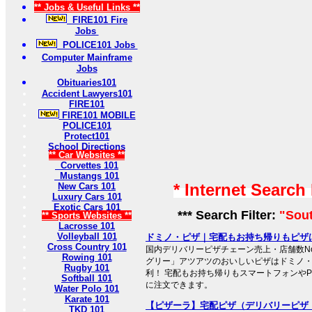
** Jobs & Useful Links **
FIRE101 Fire
Jobs
POLICE101 Jobs
Computer Mainframe
Jobs
Obituaries101
Accident Lawyers101
FIRE101
FIRE101 MOBILE
POLICE101
Protect101
School Directions
** Car Websites **
Corvettes 101
Mustangs 101
* Internet Search
New Cars 101
Luxury Cars 101
Exotic Cars 101
*** Search Filter:
"Sout
** Sports Websites **
Lacrosse 101
Volleyball 101
ドミノ・ピザ｜宅配もお持ち帰りもピザ
Cross Country 101
国内デリバリーピザチェーン売上・店舗数No
Rowing 101
グリー」アツアツのおいしいピザはドミノ
Rugby 101
利！ 宅配もお持ち帰りもスマートフォンや
Softball 101
に注文できます。
Water Polo 101
Karate 101
【ピザーラ】宅配ピザ（デリバリーピザ・お
TKD 101