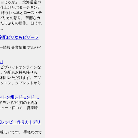
じゃが」... 北海道産バ
に仕上げたバターチキンカ
 ほうれん草とローストチ
プリカの彩り。 芳醇なカ
たっぷりの新作。 ほうれ
.
宅配ピザならピザーラ
リー情報 企業情報 アルバイ
t
。ピザハットオンラインな
利。宅配もお持ち帰りも、
ご利用いただけます。アツ
パソコン、タブレットから
トン州レドモンド ...
ドモンド/ピザ)の予約な
・メニュー・口コミ・営業時
レシピ・作り方 | デリ
味しいです。 手軽なので