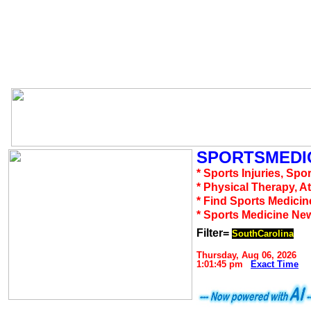
SPORTSMEDIC
* Sports Injuries, Spo
* Physical Therapy, A
* Find Sports Medicin
* Sports Medicine Ne
Filter=
SouthCarolina
Thursday, Aug 06, 2026
1:01:45 pm
Exact Time