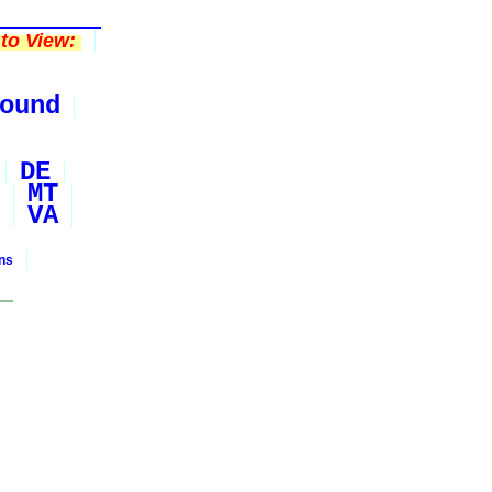
to View:
ound
DE
MT
VA
ons