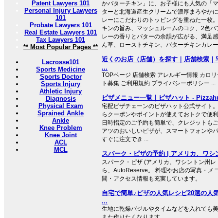
Patent Lawyers 101
かバターチキン」に、お子様にも人気の「マヨ
Personal Injury Lawyers
ターと北海道産生クリームで濃厚まろやか
101
レーにこだわりのトッピングを重ねた一枚。
Probate Lawyers 101
キンの旨み、マッシュルームのコク、2色パ
Real Estate Lawyers 101
レーの香りとバターの余韻が広がる、満足感
Tax Lawyers 101
ん草、ローストチキン、バターチキンカレー..
** Most Popular Pages **
近くのお店（店舗）を探す｜店舗検索｜
Lacrosse101
...
Sports Medicine
TOPページ 店舗検索 アレルギー情報 カロ
Sports Doctor
ト募集 ご利用規約 プライバシーポリシー ...
Sports Injury
Athletic Injury
ピザメニュー一覧｜ピザハット - Pizzahu
Diagnosis
Physical Exam
宅配ピザチェーンのピザハット公式サイト
Sprained Ankle
らクーポンやポイントが使えておトクで便
Ankle
日時指定のご予約も簡単で、クレジットも
Knee Problem
アツのおいしいピザが、スマートフォンや
Knee Joint
すぐに注文でき ...
ACL
MCL
スパーク・ピザの予約 | アメリカ、ワシン
スパーク・ピザ (アメリカ、ワシントン州レ
ら、AutoReserve。 料理やお店の写真
間・アクセス情報も充実しています。
自宅で簡単♪ピザの人気レシピ20選の人気
...
生地に乾燥バジルやタイムなどを入れても美
また作りたくなります。