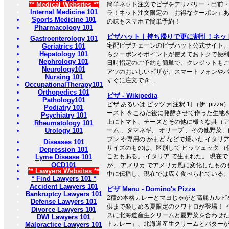
** Medical Websites **
簡単ネット注文でピザをデリバリー・出前
Internal Medicine 101
ラ！ネット注文限定の「お得なクーポン」あ
Sports Medicine 101
の味もスマホで簡単予約！
Pharmacology 101
ピザハット｜持ち帰りで更に割引！ネット注
Gastroenterology 101
宅配ピザチェーンのピザハット公式サイト
Geriatrics 101
Hepatology 101
らクーポンやポイントが使えておトクで便
Nephrology 101
日時指定のご予約も簡単で、クレジットも
Neurology101
アツのおいしいピザが、スマートフォンや
Nursing 101
すぐに注文でき ...
OccupationalTherapy101
Orthopedics 101
ピザ - Wikipedia
Pathology101
ピザ あるいは ピッツァ[注釈 1] （伊: piz
Podiatry 101
ースト をこねた後に発酵させて作った生地
Psychiatry 101
上にトマト、チーズとその他に様々な具（ア
Rheumatology 101
Urology 101
ーム 、タマネギ、 オリーブ 、その他野菜
ブン や専用の かまど などで焼いた イタリ
Diseases 101
サイズのものは、区別して ピッツェッタ （伊: 
Depression 101
こともある。 イタリア で生まれた。 現在
Lyme Disease 101
OCD101
が、 アメリカ でアメリカ風に変化したもの
** Lawyers Websites **
中に伝播し、現在では広く食べられている
* Find Lawyers 101 *
Accident Lawyers 101
ピザ Menu - Domino's Pizza
Bankruptcy Lawyers 101
2種の本格カレーとマヨじゃがと高麗カルビ
Defense Lawyers 101
供まで楽しめる夏限定のクワトロが登場！ 
Divorce Lawyers 101
スに北海道産生クリームと夏野菜を合わせ
DWI Lawyers 101
トカレー」、北海道産生クリームとバター
Malpractice Lawyers 101